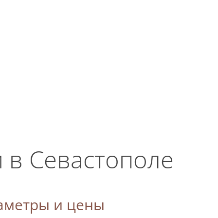
ЗАКАЗАТЬ ЗВОНОК
ласие на
+7 (869) 277-76-15
Мы работаем
круглосуточно!
м в Севастополе
аметры и цены