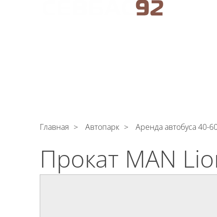
АРЕНДА АВТОБУСОВ В СЕВАСТОПОЛЕ
C
Поли
обрабо
АВТОПАРК
УСЛУГИ
ЦЕНЫ
О КОМПАНИ
Главная
Автопарк
Аренда автобуса 40-6
Прокат MAN Lion