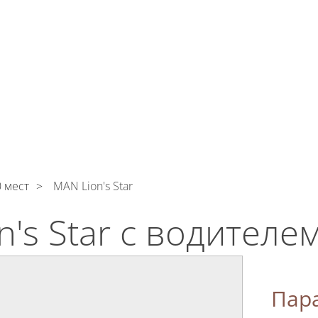
тикой конфиденциальности
ознакомлен(а), даю сог
тку моих Персональных данных
И
КОНТАКТЫ
0 мест
MAN Lion's Star
's Star с водителе
Пар