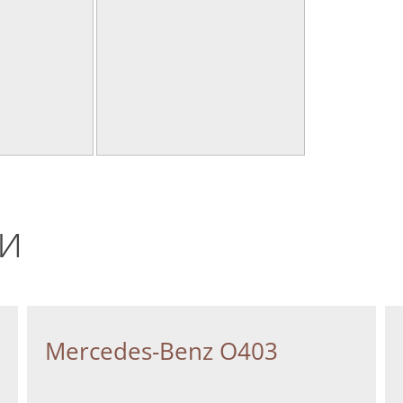
и
Mercedes-Benz О403