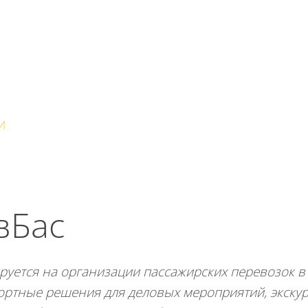
тикой конфиденциальности
ознакомлен(а), даю сог
тку моих Персональных данных
И
КОНТАКТЫ
вБас
руется на организации пассажирских перевозок в 
ртные решения для деловых мероприятий, экскур