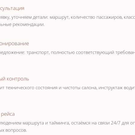
нсультация
вку, уточняем детали: маршрут, количество пассажиров, клас
ьные рекомендации.
ронирование
едложение: транспорт, полностью соответствующий требован
ый контроль
т технического состояния и чистоты салона, инструктаж води
 рейса
людением маршрута и тайминга, остаёмся на связи 24/7 для о
х вопросов.