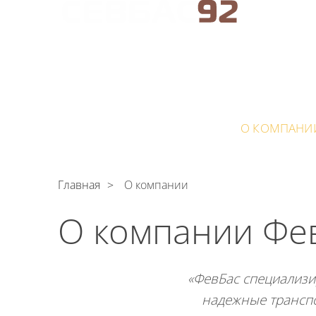
АРЕНДА АВТОБУСОВ В СЕВАСТОПОЛЕ
C
Поли
обрабо
АВТОПАРК
УСЛУГИ
ЦЕНЫ
О КОМПАНИ
Главная
О компании
О компании Фе
«ФевБас специализи
надежные транспо