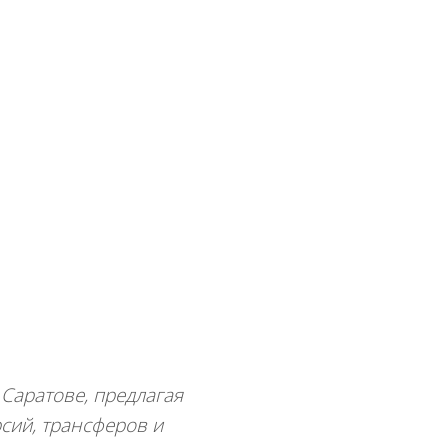
ЗАКАЗАТЬ ЗВОНОК
ласие на
+7 (869) 277-76-15
Мы работаем
круглосуточно!
Саратове, предлагая
сий, трансферов и