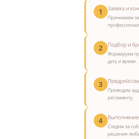
Заявка и ко
1
Принимаем зая
профессионал
Подбор и б
2
Формируем пр
дату и время.
Предрейсов
3
Проводим ауди
регламенту.
Выполнение
4
Следим за соб
решения любы