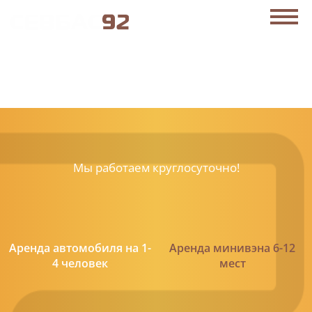
АРЕНДА АВТОБУСОВ В СЕВАСТОПОЛЕ
C
Политикой конфиденциальности
ознакомлен(а), даю
согласие на обработку моих Персональных данных
ЗАКАЗАТЬ ЗВОНОК
+7 (869) 277-76-15
Мы работаем
круглосуточно!
Аренда автомобиля на 1-
Аренда минивэна 6-12
4 человек
мест