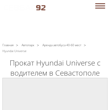
АРЕНДА АВТОБУСОВ В СЕВАСТОПОЛЕ
C
Политикой конфиденциальности
ознакомлен(а), даю
согласие на обработку моих Персональных данных
ЗАКАЗАТЬ ЗВОНОК
+7 (869) 277-76-15
Главная
Автопарк
Аренда автобуса 40-60 мест
Hyundai Universe
Мы работаем
круглосуточно!
Прокат Hyundai Universe с
водителем в Севастополе