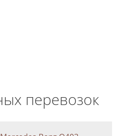
ЗАКАЗАТЬ ЗВОНОК
+7 (869) 277-76-15
Мы работаем
круглосуточно!
ласие на
ласие на
ных перевозок