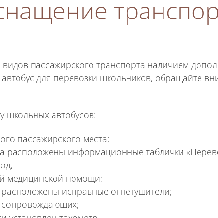
снащение транспор
х видов пассажирского транспорта наличием допо
я автобус для перевозки школьников, обращайте в
у школьных автобусов:
ого пассажирского места;
уса расположены информационные таблички «Перево
од;
ой медицинской помощи;
я расположены исправные огнетушители;
я сопровождающих;
и установлен тахометр.