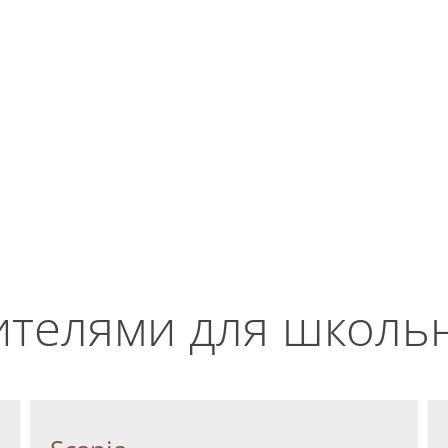
GetError
тикой конфиденциальности
ознакомлен(а), даю сог
тку моих Персональных данных
И
КОНТАКТЫ
тикой конфиденциальности
ознакомлен(а), даю сог
тку моих Персональных данных
ителями для школь