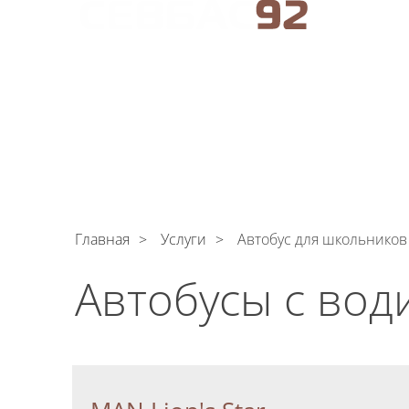
АРЕНДА АВТОБУСОВ В СЕВАСТОПОЛЕ
C
Поли
обрабо
АВТОПАРК
УСЛУГИ
ЦЕНЫ
О КОМПАНИ
C
Поли
Главная
Услуги
Автобус для школьников
обрабо
Автобусы с вод